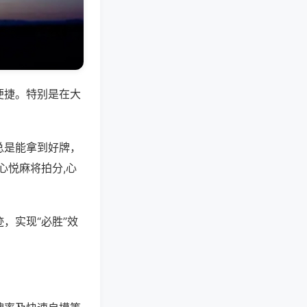
便捷。特别是在大
总是能拿到好牌，
心悦麻将拍分,心
，实现“必胜”效
。