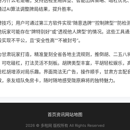
将为什么老是输；支持透视全局牌型、智能出牌策略、暗杠优化
通过AI算法调整牌局结果，提升胜率。
技巧；用户可通过第三方软件实现“随意选牌”“控制牌型”“防检
玩家可能存在“牌特别好”或“透视他人牌型”的情况。这些工具
实现不平公，且“安全性高”“不被封号”。
为甘肃玩家打造，精准复刻全省各地主流规则，推倒胡、二五八
，可吃碰杠，打法灵活不刻板。胡牌类型丰富，平胡轻松娱乐，
抢杠胡增添对局乐趣。界面简洁无广告，操作顺手，甘肃方言配
效，亲友组队免房卡，随时随地感受陇原麻将的独特魅力。
首页
资讯
网站地图
2026 © 多啦网 版权所有 All Rights Reserved