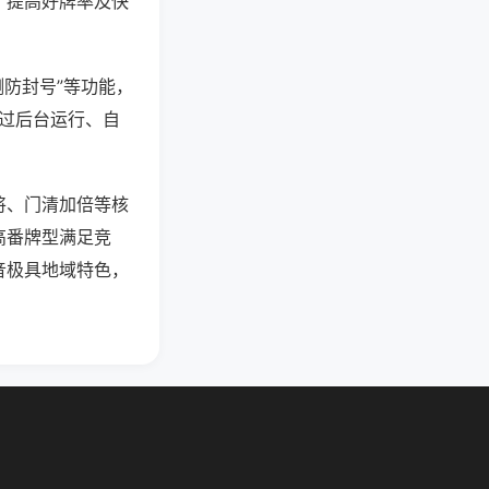
、提高好牌率及快
测防封号”等功能，
通过后台运行、自
将、门清加倍等核
高番牌型满足竞
音极具地域特色，