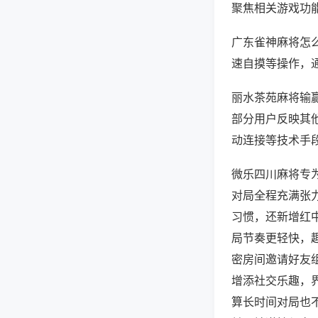
聚焦相关游戏功
广东雀神麻将怎
速自摸等操作，
丽水茶苑麻将输赢
部分用户反映其他
动连接等技术手段
微乐四川麻将专
对局全程充满张
习惯，还新增红
局节奏更轻快，
密房间邀请好友
增添社交乐趣，
算长时间对局也