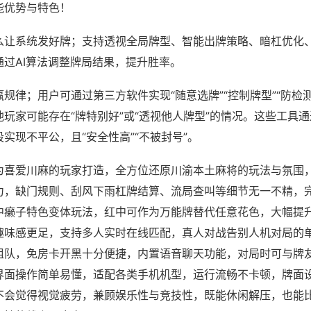
能优势与特色！
么让系统发好牌；支持透视全局牌型、智能出牌策略、暗杠优化
通过AI算法调整牌局结果，提升胜率。
规律；用户可通过第三方软件实现“随意选牌”“控制牌型”“防检
玩家可能存在“牌特别好”或“透视他人牌型”的情况。这些工具
实现不平公，且“安全性高”“不被封号”。
为喜爱川麻的玩家打造，全方位还原川渝本土麻将的玩法与氛围
力，缺门规则、刮风下雨杠牌结算、流局查叫等细节无一不精，
中癞子特色变体玩法，红中可作为万能牌替代任意花色，大幅提
趣味感更足，支持多人实时在线匹配，真人对战告别人机对局的
组队，免房卡开黑十分便捷，内置语音聊天功能，对局时可与牌
界面操作简单易懂，适配各类手机机型，运行流畅不卡顿，牌面
不会觉得视觉疲劳，兼顾娱乐性与竞技性，既能休闲解压，也能