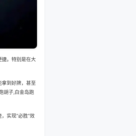
便捷。特别是在大
能拿到好牌，甚至
跑胡子,白金岛跑
，实现“必胜”效
。