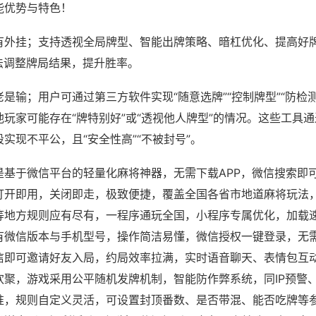
能优势与特色！
有外挂；支持透视全局牌型、智能出牌策略、暗杠优化、提高好
法调整牌局结果，提升胜率。
是输；用户可通过第三方软件实现“随意选牌”“控制牌型”“防检
玩家可能存在“牌特别好”或“透视他人牌型”的情况。这些工具
实现不平公，且“安全性高”“不被封号”。
是基于微信平台的轻量化麻将神器，无需下载APP，微信搜索即
打开即用，关闭即走，极致便捷，覆盖全国各省市地道麻将玩法
等地方规则应有尽有，一程序通玩全国，小程序专属优化，加载
有微信版本与手机型号，操作简洁易懂，微信授权一键登录，无
信即可邀请好友入局，约局效率拉满，实时语音聊天、表情包互
欢聚，游戏采用公平随机发牌机制，智能防作弊系统，同IP预警
准，规则自定义灵活，可设置封顶番数、是否带混、能否吃牌等