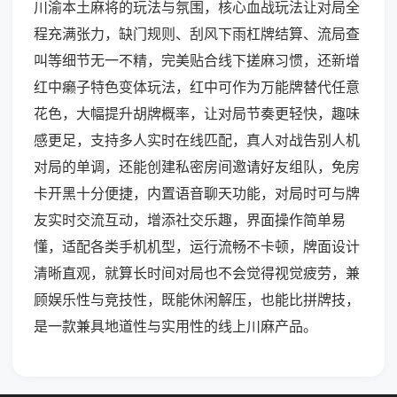
川渝本土麻将的玩法与氛围，核心血战玩法让对局全
程充满张力，缺门规则、刮风下雨杠牌结算、流局查
叫等细节无一不精，完美贴合线下搓麻习惯，还新增
红中癞子特色变体玩法，红中可作为万能牌替代任意
花色，大幅提升胡牌概率，让对局节奏更轻快，趣味
感更足，支持多人实时在线匹配，真人对战告别人机
对局的单调，还能创建私密房间邀请好友组队，免房
卡开黑十分便捷，内置语音聊天功能，对局时可与牌
友实时交流互动，增添社交乐趣，界面操作简单易
懂，适配各类手机机型，运行流畅不卡顿，牌面设计
清晰直观，就算长时间对局也不会觉得视觉疲劳，兼
顾娱乐性与竞技性，既能休闲解压，也能比拼牌技，
是一款兼具地道性与实用性的线上川麻产品。