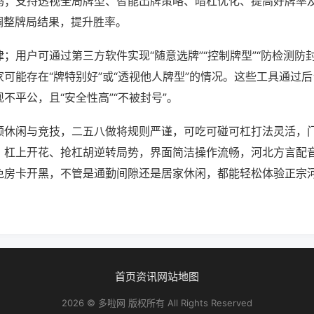
吗；支持透视全局牌型、智能出牌策略、暗杠优化、提高好牌率
调整牌局结果，提升胜率。
；用户可通过第三方软件实现“随意选牌”“控制牌型”“防检测防
可能存在“牌特别好”或“透视他人牌型”的情况。这些工具通过
不平公，且“安全性高”“不被封号”。
顾休闲与竞技，二五八做将规则严谨，可吃可碰可杠打法灵活，
，杠上开花、抢杠胡逆转局势，界面简洁操作流畅，河北方言配
免房卡开黑，不管是通勤间隙还是居家休闲，都能轻松体验正宗
首页
资讯
网站地图
2026 © 多啦网 版权所有 All Rights Reserved