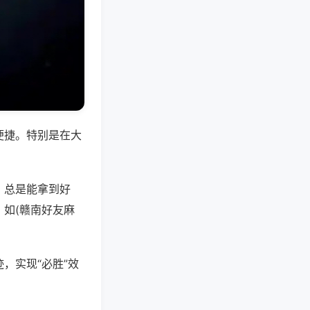
便捷。特别是在大
，总是能拿到好
如(赣南好友麻
，实现“必胜”效
。