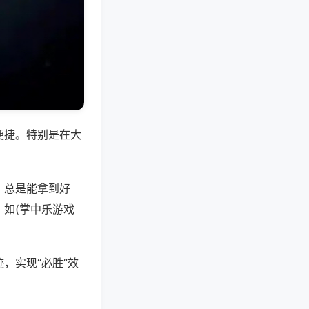
便捷。特别是在大
，总是能拿到好
如(掌中乐游戏
，实现“必胜”效
。