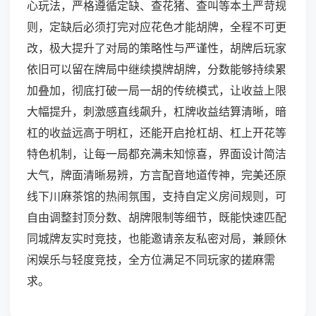
心玩法，严格遵循定缺、查花猪、查叫等本土严苛规
则，定缺后必须打完对应花色才能胡牌，全程不可更
改，极大提升了对局的策略性与严谨性，胡牌后玩家
依旧可以留在牌局中继续摸牌胡牌，分数能够持续累
加叠加，彻底打破一局一胡的传统模式，让收益上限
大幅提升，刺激感直线飙升，杠牌收益结算清晰，暗
杠的收益远高于明杠，还能开启抢杠胡、杠上开花等
特色机制，让每一局都充满未知惊喜，界面设计简洁
大气，牌面清晰易辨，方言配音地道传神，完美还原
线下川麻茶馆的热闹氛围，支持自定义房间规则，可
自由调整封顶分数、胡牌限制等细节，既能快速匹配
同城牌友实时竞技，也能邀请亲友私密对局，兼顾休
闲娱乐与轻度竞技，全方位满足不同玩家的搓麻需
求。