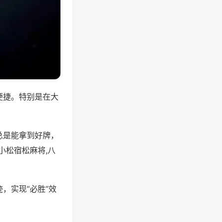
便捷。特别是在大
总是能拿到好牌，
小松宿松麻将,八
，实现“必胜”效
。