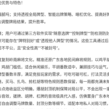
能优势与特色！
猫腻吗；支持透视全局牌型、智能出牌策略、暗杠优化、提高好
法调整牌局结果，提升胜率。
；用户可通过第三方软件实现“随意选牌”“控制牌型”“防检测防
可能存在“牌特别好”或“透视他人牌型”的情况。这些工具通过
不平公，且“安全性高”“不被封号”。
度复刻岭南麻将文化，精准还原广东各地民间麻将规则，以鸡平
，鸡胡门槛低，适合休闲娱乐，平胡番数适中，兼顾技巧与运气
牌型番数丰厚，满足竞技玩家的需求，可吃可碰可杠，打法灵活
略，买马、扎鸟、抢杠胡等特色规则悉数保留，每一局都充满未
与点炮收益区分明确，爆胡封顶机制保障对局公平，不会出现一
与音效，搓牌、胡牌、杠牌的音效极具代入感，仿佛置身广东本
可自由调整马牌数量、封顶分数等细节，适配本地私人对局习惯