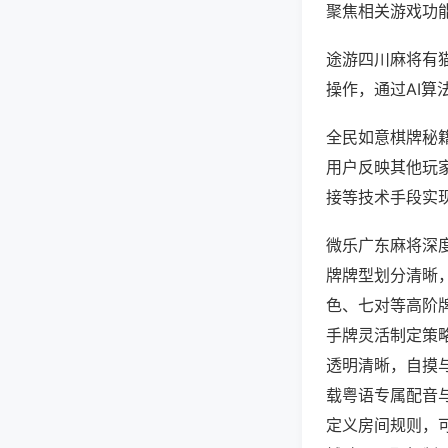
聚焦相关游戏功
途游四川麻将有
操作，通过AI算
全民如意棋牌秘籍
用户反映其他玩家
接等技术手段实现
微乐广东麻将深
牌牌型划分清晰
色、七对等高阶
手牌灵活制定策
透明清晰，自摸
载粤语专属配音
定义房间规则，