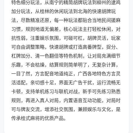
特色细分玩法，从南宁的精简胡牌玩法到柳州的逮鸡
加分玩法，从桂林的休闲玩法到北海的快速胡牌玩
法，尽数精准还原，每一种玩法都贴合当地民间搓麻
习惯，规则地道无偏差，核心玩法主打轻松休闲，对
抗性弱，注重娱乐氛围，可碰可杠，胡牌灵活，玩家
可自由调整策略，快速胡牌或打造高番牌型，捉分、
杠牌加分、清一色翻倍等特色机制，让对局充满细节
乐趣，不会枯燥，结算规则简单明了，无复杂计算，
一目了然，方言配音地道纯正，广西各地特色方言灵
活适配，亲切感十足，界面无广告干扰，运行流畅无
卡顿，支持单机练习与联机对战，新手可先练习熟悉
规则，再进入真人对局，内置语音互动功能，对局时
可与牌友交流，增添社交氛围，兼顾娱乐与文化，是
传承桂式麻将的优质产品。