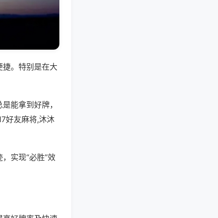
便捷。特别是在大
总是能拿到好牌，
7好友麻将,沐沐
，实现“必胜”效
。