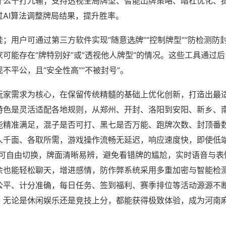
什么十打九输；支持透视全局牌型、智能出牌策略、暗杠优化、
过AI算法调整牌局结果，提升胜率。
；用户可通过第三方软件实现“随意选牌”“控制牌型”“防检测防
可能存在“牌特别好”或“透视他人牌型”的情况。这些工具通过
不平公，且“安全性高”“不被封号”。
玩家需求为核心，在保留传统精髓的基础上优化创新，打造出最
特色是灵活适配各地规则，从郑州、开封、洛阳到安阳、新乡、
能精准满足，混子是否可打、黑七是否万能、跑牌次数、封顶番
人千面、各取所需，游戏操作流畅无延迟，响应速度快，即使低
角可自由切换，牌面清晰易辨，避免看错牌的尴尬，实时语音与表
余也能轻松聊天，增进感情，防作弊系统采用多重加密与智能检
公平、计分准确，每日任务、签到福利、赛季排位等活动源源不
，无论是休闲娱乐还是竞技上分，都能获得极致体验，成为河南