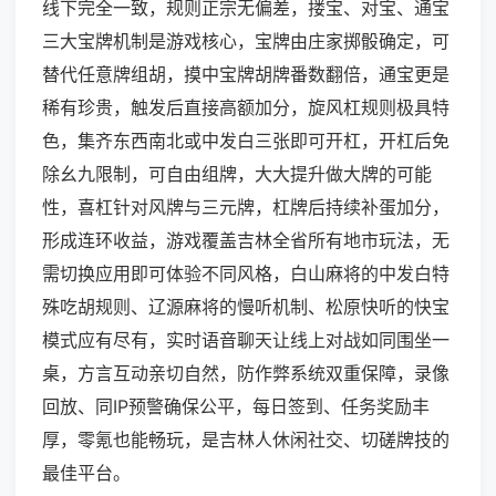
线下完全一致，规则正宗无偏差，搂宝、对宝、通宝
三大宝牌机制是游戏核心，宝牌由庄家掷骰确定，可
替代任意牌组胡，摸中宝牌胡牌番数翻倍，通宝更是
稀有珍贵，触发后直接高额加分，旋风杠规则极具特
色，集齐东西南北或中发白三张即可开杠，开杠后免
除幺九限制，可自由组牌，大大提升做大牌的可能
性，喜杠针对风牌与三元牌，杠牌后持续补蛋加分，
形成连环收益，游戏覆盖吉林全省所有地市玩法，无
需切换应用即可体验不同风格，白山麻将的中发白特
殊吃胡规则、辽源麻将的慢听机制、松原快听的快宝
模式应有尽有，实时语音聊天让线上对战如同围坐一
桌，方言互动亲切自然，防作弊系统双重保障，录像
回放、同IP预警确保公平，每日签到、任务奖励丰
厚，零氪也能畅玩，是吉林人休闲社交、切磋牌技的
最佳平台。