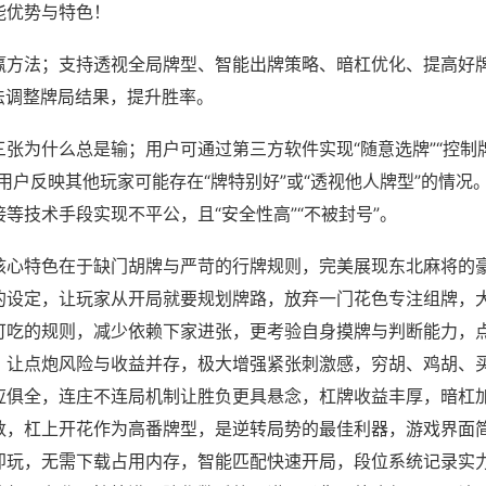
能优势与特色！
赢方法；支持透视全局牌型、智能出牌策略、暗杠优化、提高好
法调整牌局结果，提升胜率。
张为什么总是输；用户可通过第三方软件实现“随意选牌”“控制牌
用户反映其他玩家可能存在“牌特别好”或“透视他人牌型”的情况
等技术手段实现不平公，且“安全性高”“不被封号”。
核心特色在于缺门胡牌与严苛的行牌规则，完美展现东北麻将的
的设定，让玩家从开局就要规划牌路，放弃一门花色专注组牌，
可吃的规则，减少依赖下家进张，更考验自身摸牌与判断能力，
，让点炮风险与收益并存，极大增强紧张刺激感，穷胡、鸡胡、
应俱全，连庄不连局机制让胜负更具悬念，杠牌收益丰厚，暗杠
数，杠上开花作为高番牌型，是逆转局势的最佳利器，游戏界面
即玩，无需下载占用内存，智能匹配快速开局，段位系统记录实