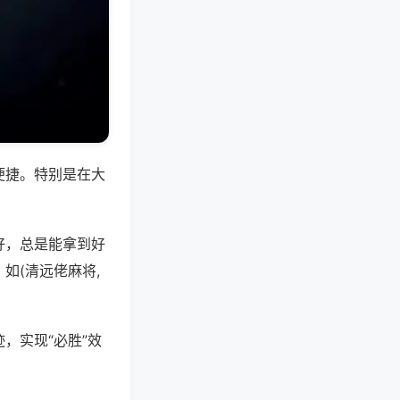
便捷。特别是在大
好，总是能拿到好
如(清远佬麻将,
，实现“必胜”效
。