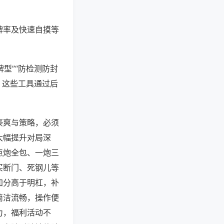
牌率及快速自摸等
型”“防检测防封
。这些工具通过后
豪爽与策略，必须
大幅提升对局深
点炮全包、一炮三
买断门、死钢儿等
加分高于明杠，补
简洁流畅，操作便
力，福利活动不