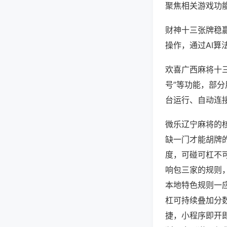
聚焦相关游戏功
财神十三张牌稳
操作，通过AI算
欢喜广西麻将十三
号”等功能，部分
台运行、自动连接
微乐辽宁麻将的
缺一门才能胡牌
度，可碰可杠不
响包三家的规则
本地特色规则一
杠可持续叠加分
捷，小程序即开