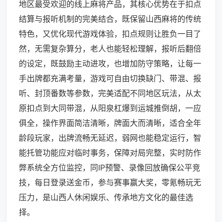
地区最受欢迎的线上麻将产品，其核心优势在于扣点
结算与报听机制的完美结合，既保留山西麻将的传统
特色，又优化现代游戏体验，扣点规则让胜负一目了
然，无需复杂算分，老人也能轻松理解，报听后翻倍
的设定，既鼓励主动进攻，也增加防守策略，让每一
手出牌都充满考量，游戏可自由切换缺门、带混、报
听、封顶番数等参数，完美适配不同地区玩法，从太
原扣点到大同带混，从阳泉杠爆到运城推倒胡，一应
俱全，操作界面简洁清晰，牌面大而清晰，适合全年
龄段玩家，出牌流畅无延迟，弱网也能稳定运行，智
能托管功能应对临时事务，保障对局完整，实时防作
弊系统全方位监控，同IP预警、录像回放确保公平竞
技，每日登录送金币，参与赛事赢大奖，零氪畅玩无
压力，是山西人休闲娱乐、传承地方文化的最佳选
择。