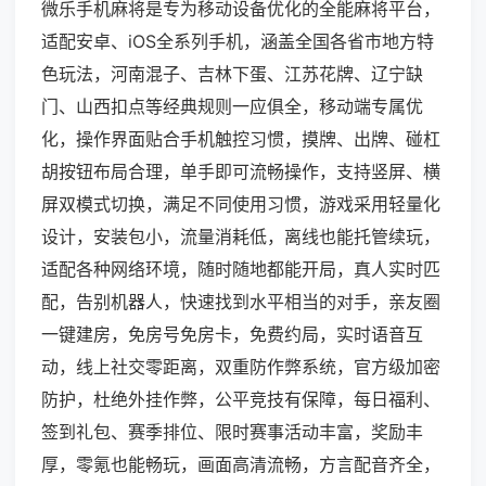
微乐手机麻将是专为移动设备优化的全能麻将平台，
适配安卓、iOS全系列手机，涵盖全国各省市地方特
色玩法，河南混子、吉林下蛋、江苏花牌、辽宁缺
门、山西扣点等经典规则一应俱全，移动端专属优
化，操作界面贴合手机触控习惯，摸牌、出牌、碰杠
胡按钮布局合理，单手即可流畅操作，支持竖屏、横
屏双模式切换，满足不同使用习惯，游戏采用轻量化
设计，安装包小，流量消耗低，离线也能托管续玩，
适配各种网络环境，随时随地都能开局，真人实时匹
配，告别机器人，快速找到水平相当的对手，亲友圈
一键建房，免房号免房卡，免费约局，实时语音互
动，线上社交零距离，双重防作弊系统，官方级加密
防护，杜绝外挂作弊，公平竞技有保障，每日福利、
签到礼包、赛季排位、限时赛事活动丰富，奖励丰
厚，零氪也能畅玩，画面高清流畅，方言配音齐全，