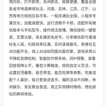
用内存，打开即用，关闭即走，极致便捷，覆盖全国
各省市地道麻将玩法，河南、吉林、江苏、辽宁、山
西等地方规则应有尽有，一程序通玩全国，小程序专
属优化，加载速度快，运行流畅不卡顿，适配所有微
信版本与手机型号，操作简洁易懂，微信授权一键登
录，无需注册，亲友建房免房号，分享微信即可邀请
好友入局，约局效率拉满，实时语音聊天、表情包互
动功能齐全，线上对战如同面对面欢聚，游戏采用公
平随机发牌机制，智能防作弊系统，同IP预警、录像
回放保障公平，番型计算精准，规则自定义灵活，可
设置封顶番数、是否带混、能否吃牌等参数，完美适
配个人喜好，每日登录送金币，福利活动不间断，休
闲娱乐、亲友聚会首选，真正实现随时随地、想玩就
玩的麻将体验。