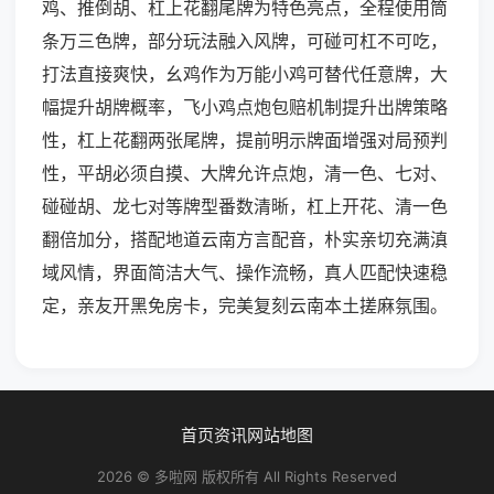
鸡、推倒胡、杠上花翻尾牌为特色亮点，全程使用筒
条万三色牌，部分玩法融入风牌，可碰可杠不可吃，
打法直接爽快，幺鸡作为万能小鸡可替代任意牌，大
幅提升胡牌概率，飞小鸡点炮包赔机制提升出牌策略
性，杠上花翻两张尾牌，提前明示牌面增强对局预判
性，平胡必须自摸、大牌允许点炮，清一色、七对、
碰碰胡、龙七对等牌型番数清晰，杠上开花、清一色
翻倍加分，搭配地道云南方言配音，朴实亲切充满滇
域风情，界面简洁大气、操作流畅，真人匹配快速稳
定，亲友开黑免房卡，完美复刻云南本土搓麻氛围。
首页
资讯
网站地图
2026 © 多啦网 版权所有 All Rights Reserved