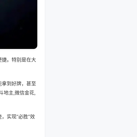
便捷。特别是在大
能拿到好牌，甚至
地主,微信金花,
，实现“必胜”效
。