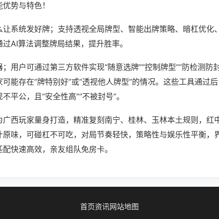
能优势与特色！
么让系统发好牌；支持透视全局牌型、智能出牌策略、暗杠优化
通过AI算法调整牌局结果，提升胜率。
；用户可通过第三方软件实现“随意选牌”“控制牌型”“防检测防
可能存在“牌特别好”或“透视他人牌型”的情况。这些工具通过
不平公，且“安全性高”“不被封号”。
为广西玩家量身打造，精准复刻南宁、桂林、玉林本土规则，红
汁原味，可碰杠不可吃，对局节奏轻快，策略性与娱乐性平衡，
匹配快速高效，亲友组队免房卡。
首页
资讯
网站地图