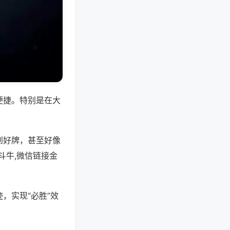
便捷。特别是在大
到好牌，甚至好像
斗牛,微信链接金
，实现“必胜”效
。