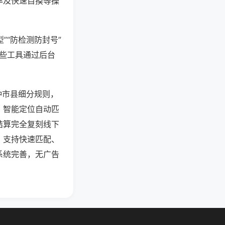
率及快速自摸等操
”“防检测防封号”
这些工具通过后台
种市县细分规则，
，智能定位自动匹
结算完全复刻线下
，支持快速匹配、
系统完善，无广告