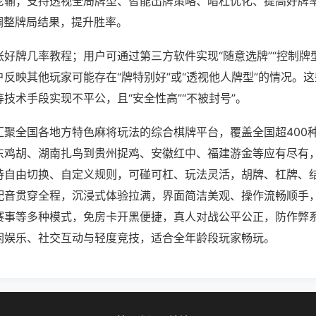
老输；支持透视全局牌型、智能出牌策略、暗杠优化、提高好牌
调整牌局结果，提升胜率。
好牌几率教程；用户可通过第三方软件实现“随意选牌”“控制牌型
反映其他玩家可能存在“牌特别好”或“透视他人牌型”的情况。
技术手段实现不平公，且“安全性高”“不被封号”。
汇聚全国各地方特色麻将玩法的综合棋牌平台，覆盖全国超400
东鸡胡、湖南扎鸟到贵州捉鸡、安徽红中、福建游金等应有尽有
持自由切换、自定义规则，可碰可杠、玩法灵活，胡牌、杠牌、
配音贯穿全程，沉浸式体验拉满，界面简洁美观、操作流畅顺手
赛事等多种模式，免房卡开黑便捷，真人对战公平公正，防作弊
闲娱乐、社交互动与轻度竞技，适合全年龄段玩家畅玩。