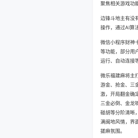
聚焦相关游戏功
边锋斗地主有没
操作，通过AI算
微信小程序财神十
等功能，部分用户
运行、自动连接等
微乐福建麻将主
游金、抢金、三
激，开局翻金确
三金必倒、金龙
碰胡等分阶清晰
满闽地风情，界
搓麻氛围。