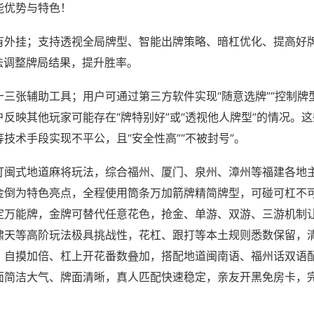
能优势与特色！
有外挂；支持透视全局牌型、智能出牌策略、暗杠优化、提高好
法调整牌局结果，提升胜率。
三张辅助工具；用户可通过第三方软件实现“随意选牌”“控制牌型
反映其他玩家可能存在“牌特别好”或“透视他人牌型”的情况。
技术手段实现不平公，且“安全性高”“不被封号”。
打闽式地道麻将玩法，综合福州、厦门、泉州、漳州等福建各地
金倒为特色亮点，全程使用筒条万加箭牌精简牌型，可碰可杠不
定万能牌，金牌可替代任意花色，抢金、单游、双游、三游机制
啸天等高阶玩法极具挑战性，花杠、跟打等本土规则悉数保留，
，自摸加倍、杠上开花番数叠加，搭配地道闽南语、福州话双语
面简洁大气、牌面清晰，真人匹配快速稳定，亲友开黑免房卡，