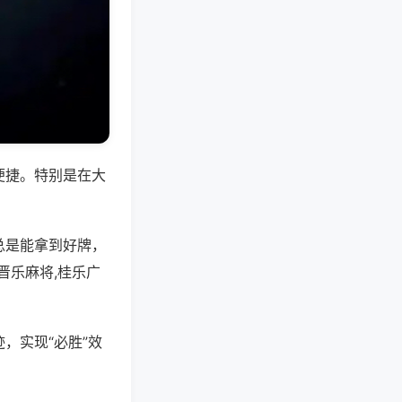
便捷。特别是在大
总是能拿到好牌，
晋乐麻将,桂乐广
，实现“必胜”效
。