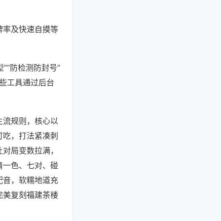
牌率及快速自摸等
”“防检测防封号”
这些工具通过后台
主流规则，核心以
可吃，打法紧凑刺
让对局变数拉满，
清一色、七对、碰
配音，软糯地道充
完美复刻福建茶楼