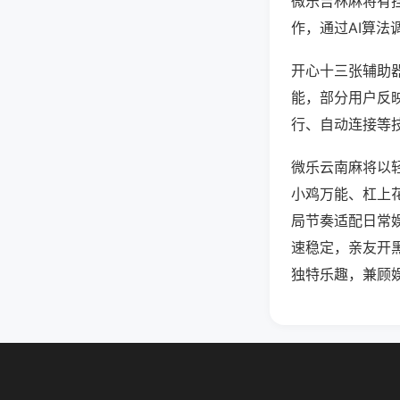
微乐吉林麻将有
作，通过AI算法
开心十三张辅助器
能，部分用户反映
行、自动连接等技
微乐云南麻将以
小鸡万能、杠上
局节奏适配日常
速稳定，亲友开
独特乐趣，兼顾