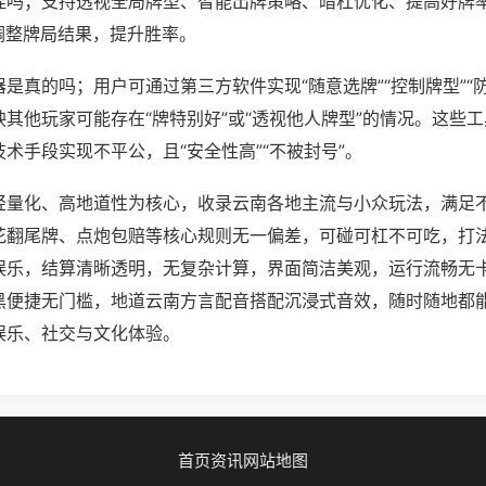
挂吗；支持透视全局牌型、智能出牌策略、暗杠优化、提高好牌
调整牌局结果，提升胜率。
是真的吗；用户可通过第三方软件实现“随意选牌”“控制牌型”“
其他玩家可能存在“牌特别好”或“透视他人牌型”的情况。这些
术手段实现不平公，且“安全性高”“不被封号”。
轻量化、高地道性为核心，收录云南各地主流与小众玩法，满足
花翻尾牌、点炮包赔等核心规则无一偏差，可碰可杠不可吃，打
娱乐，结算清晰透明，无复杂计算，界面简洁美观，运行流畅无
黑便捷无门槛，地道云南方言配音搭配沉浸式音效，随时随地都
娱乐、社交与文化体验。
首页
资讯
网站地图