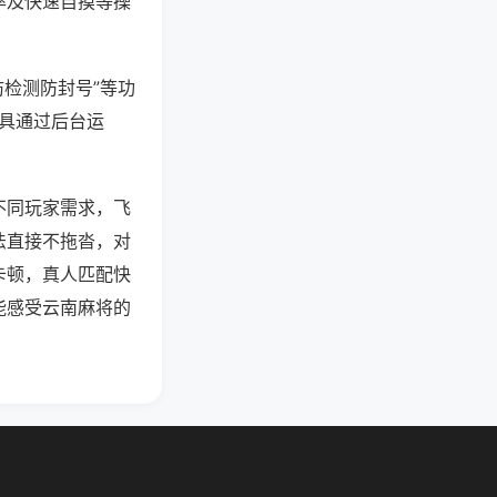
率及快速自摸等操
防检测防封号”等功
工具通过后台运
不同玩家需求，飞
法直接不拖沓，对
卡顿，真人匹配快
能感受云南麻将的