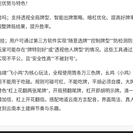
能优势与特色！
挂吗；支持透视全局牌型、智能出牌策略、暗杠优化、提高好牌
调整牌局结果，提升胜率。
挂；用户可通过第三方软件实现“随意选牌”“控制牌型”“防检测防
家可能存在“牌特别好”或“透视他人牌型”的情况。这些工具通
现不平公，且“安全性高”“不被封号”。
曲靖“飞小鸡”为核心玩法，全程使用筒条万三色牌，幺鸡（小鸡
但不能用于吃碰。规则可碰可杠、不能吃牌，平胡必须自摸，大
特色“杠上花翻两张尾牌”，开局预翻尾牌，杠开即胡明示牌。清
摸加倍、杠上开花翻倍。搭配地道云南方言配音，界面简洁、真
复刻云南本土搓麻节奏与乐趣。