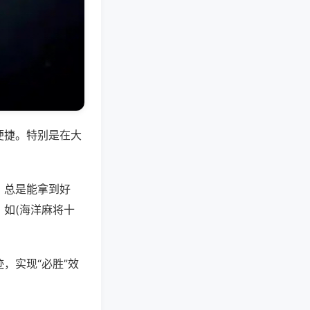
便捷。特别是在大
，总是能拿到好
如(海洋麻将十
，实现“必胜”效
。