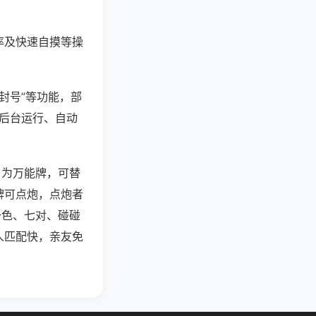
率及快速自摸等操
封号”等功能，部
过后台运行、自动
）为万能牌，可替
牌可点炮，点炮者
一色、七对、碰碰
人匹配快，亲友免