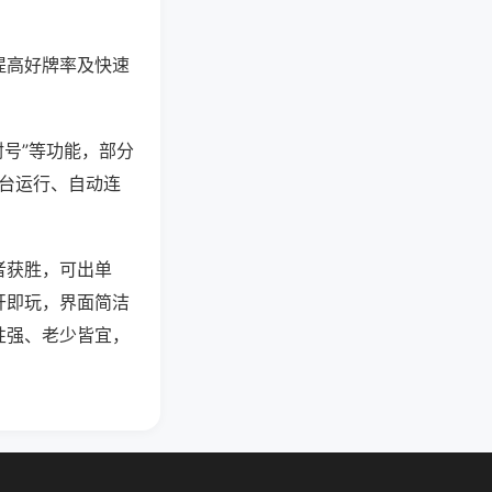
提高好牌率及快速
封号”等功能，部分
后台运行、自动连
者获胜，可出单
开即玩，界面简洁
性强、老少皆宜，