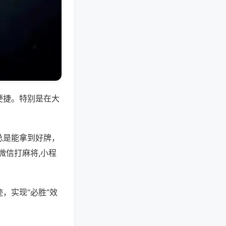
便捷。特别是在大
总是能拿到好牌，
微信打麻将,小程
，实现“必胜”效
。