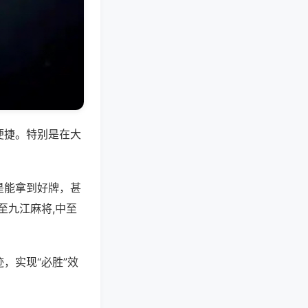
便捷。特别是在大
是能拿到好牌，甚
至九江麻将,中至
，实现“必胜”效
。