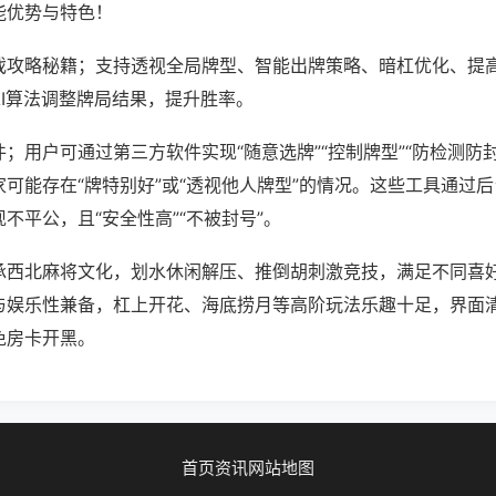
能优势与特色！
戏攻略秘籍；支持透视全局牌型、智能出牌策略、暗杠优化、提
AI算法调整牌局结果，提升胜率。
；用户可通过第三方软件实现“随意选牌”“控制牌型”“防检测防
可能存在“牌特别好”或“透视他人牌型”的情况。这些工具通过
不平公，且“安全性高”“不被封号”。
承西北麻将文化，划水休闲解压、推倒胡刺激竞技，满足不同喜好
与娱乐性兼备，杠上开花、海底捞月等高阶玩法乐趣十足，界面
免房卡开黑。
首页
资讯
网站地图