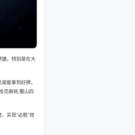
便捷。特别是在大
总是能拿到好牌，
哈灵麻将,蜀山四
，实现“必胜”效
。