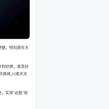
便捷。特别是在大
拿到好牌，甚至好
庆麻将,川南天天
，实现“必胜”效
。