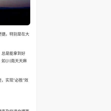
便捷。特别是在大
，总是能拿到好
如(川南天天麻
，实现“必胜”效
。