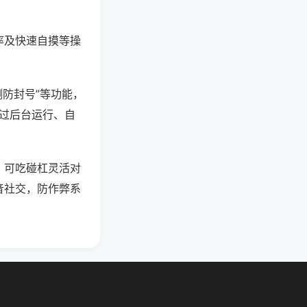
率及快速自摸等操
测防封号”等功能，
通过后台运行、自
，可吃碰杠灵活对
音社交，防作弊系