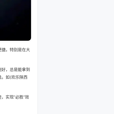
便捷。特别是在大
别好，总是能拿到
。如(欢乐陕西
，实现“必胜”效
。