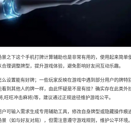
场景之下这个手机打牌计算辅助也是非常有用的，使用起来简单
以合理调整牌型，提升游戏体验，避免影响好友间互动乐趣。
怎么设置能有好牌；一些玩家反映在游戏中遇到部分用户的牌特
能看到其他人的牌一样，由此怀疑是不是有挂？确实存在此类外挂
将,旺旺冲击麻将)等，建议通过正规途径维护游戏公平。
用户可输入需求生成专用辅助工具，修改自身牌型或隐藏操作痕迹
场景（如与好友对局），但需注意遵守游戏规则，维护公平环境