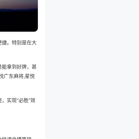
便捷。特别是在大
是能拿到好牌，甚
悦广东麻将,星悦
，实现“必胜”效
。