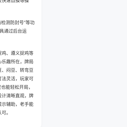
及快速自摸等操
防检测防封号”等功
工具通过后台运
捉鸡、遵义捉鸡等
心乐趣所在，牌局
豆、闷豆、转弯豆
打法灵活，玩家可
足也能轻松开局，
设计清晰直观，牌
提示辅助，老手能
认可。