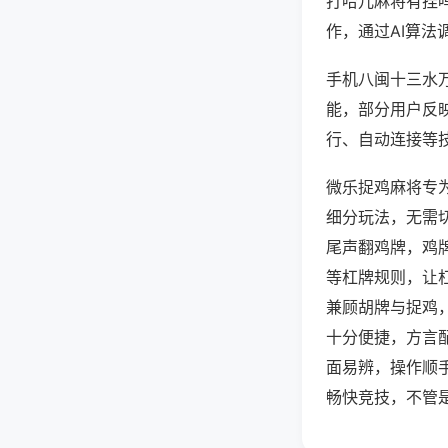
打哈儿麻将有挂
作，通过AI算法
手机八闽十三水万
能，部分用户反映
行、自动连接等技
微乐捉鸡麻将专
细分玩法，无需
尾声翻鸡牌，鸡
等杠牌规则，让
兼顾胡牌与捉鸡
十分便捷，方言
面易辨，操作顺
畅快竞技，不管